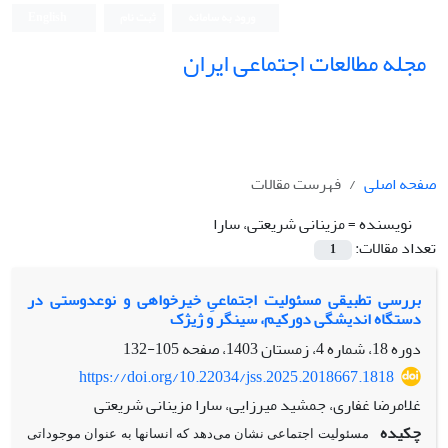
ورود به سامانه
ثبت نام
English
مجله مطالعات اجتماعی ایران
صفحه اصلی
فهرست مقالات
نویسنده =
مزینانی شریعتی، سارا
تعداد مقالات:
1
بررسی تطبیقی مسئولیت اجتماعیِ خیرخواهی و نوع‏دوستی در
دستگاه اندیشگی دورکیم، سینگر و ژیژک
دوره 18، شماره 4، زمستان 1403، صفحه
105-132
https://doi.org/10.22034/jss.2025.2018667.1818
غلامرضا غفاری، جمشید میرزایی، سارا مزینانی شریعتی
چکیده
مسئولیت اجتماعی نشان‏ می
دهد که انسان‏ها به عنوان موجوداتی