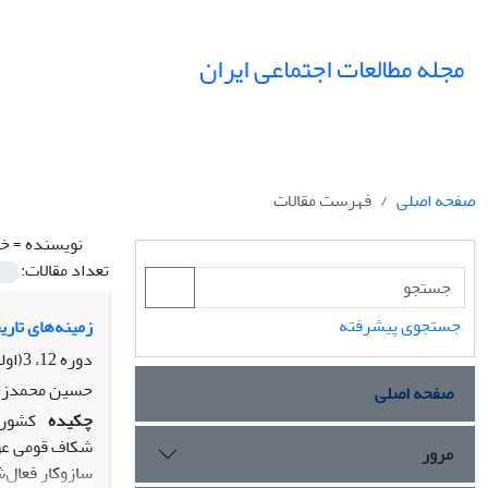
مجله مطالعات اجتماعی ایران
صفحه اصلی
فهرست مقالات
نویسنده =
خا
تعداد مقالات:
جستجوی پیشرفته
زمینه‌های تاری
دوره 12، 3(اولین ویژه نامه کردستان)، پاییز 1397، صفحه
حسین محمدزاد
صفحه اصلی
چکیده
کشور 
شکاف قومی عوا
مرور
سازوکار فعال‌ش