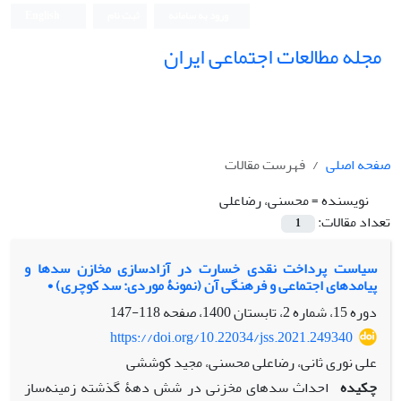
ورود به سامانه
ثبت نام
English
مجله مطالعات اجتماعی ایران
صفحه اصلی
فهرست مقالات
نویسنده =
محسنی، رضاعلی
تعداد مقالات:
1
سیاست پرداخت نقدی خسارت در آزادسازی مخازن سدها و
پیامدهای اجتماعی و فرهنگی آن (نمونۀ موردی: سد کوچری) •
دوره 15، شماره 2، تابستان 1400، صفحه
118-147
https://doi.org/10.22034/jss.2021.249340
علی نوری ثانی، رضاعلی محسنی، مجید کوششی
چکیده
احداث سدهای مخزنی در شش دهۀ گذشته زمینه‌ساز