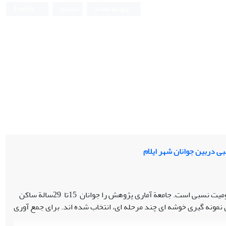
ورود به سامانه
ثبت نام
English
ی دربین جوانان شهر ایلام
ست. جامعة آماری پژوهش را جوانان 15تا 29سالة ساکن
ماری، با استفاده از روش نمونه گیری خوشه ای چند مرحله ای، انتخاب شده اند. برای جمع آوری