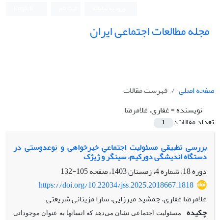
ورود به سامانه
ثبت نام
English
مجله مطالعات اجتماعی ایران
صفحه اصلی
فهرست مقالات
نویسنده =
غفاری، غلامرضا
تعداد مقالات:
1
بررسی تطبیقی مسئولیت اجتماعیِ خیرخواهی و نوع‏دوستی در
دستگاه اندیشگی دورکیم، سینگر و ژیژک
دوره 18، شماره 4، زمستان 1403، صفحه
105-132
https://doi.org/10.22034/jss.2025.2018667.1818
غلامرضا غفاری، جمشید میرزایی، سارا مزینانی شریعتی
چکیده
مسئولیت اجتماعی نشان‏ می
دهد که انسان‏ها به عنوان موجوداتی