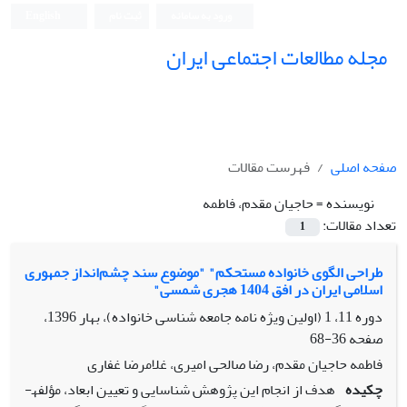
ورود به سامانه
ثبت نام
English
مجله مطالعات اجتماعی ایران
صفحه اصلی
فهرست مقالات
نویسنده =
حاجیان مقدم، فاطمه
تعداد مقالات:
1
طراحی الگوی خانواده مستحکم" "موضوع سند چشم‌انداز جمهوری
اسلامی ایران در افق 1404 هجری شمسی"
دوره 11، 1 (اولین ویژه نامه جامعه شناسی خانواده)، بهار 1396،
صفحه
36-68
فاطمه حاجیان مقدم، رضا صالحی امیری، غلامرضا غفاری
چکیده
هدف از انجام این پژوهش شناسایی و تعیین ابعاد، مؤلفه­