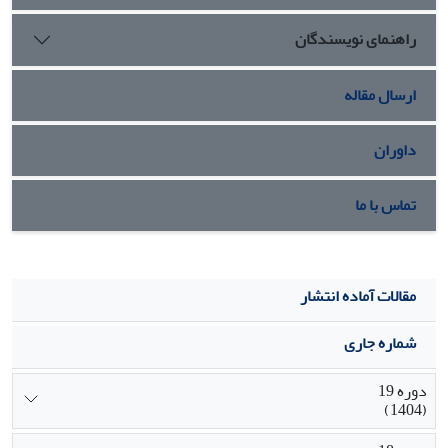
میانگین حبس تعزیری در گروه‌های مختلف متغیرهای مستقل به
راهنمای نویسندگان
دست نیامد. در حالی که میان زمان اعلام رضایت اولیای دم، با
میزان حبس، ارتباط معناداری وجود داشته است.
ارسال مقاله
داوران
تماس با ما
مقالات آماده انتشار
شماره جاری
دوره 19
(1404)