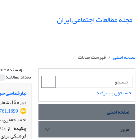
مجله مطالعات اجتماعی ایران
صفحه اصلی
فهرست مقالات
نویسنده =
جع
تعداد مقالات:
جستجوی پیشرفته
تبارشناسی سیا
دوره 16، شماره 4، زمستان 1401، صفحه
5761.1699
صفحه اصلی
احمد جعفری، س
چکیده
از من
مرور
فرهنگی برای خ