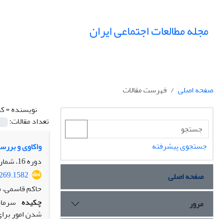
مجله مطالعات اجتماعی ایران
صفحه اصلی
فهرست مقالات
نویسنده =
کش
تعداد مقالات:
جستجوی پیشرفته
واکاوی و بررس
دوره 16، شماره 1، بهار 1401، صفحه
5269.1582
صفحه اصلی
حاکم قاسمی، م
چکیده
سرمای
مرور
شدن امور برای 