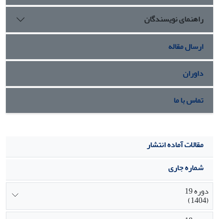
متغیرهای مستقل، حدود 70 درصد از تفییرات متغیر وابسته را
راهنمای نویسندگان
تعیین می‌کنند. همچنین بر اساس نتایج پژوهش، کاهش بار
مسئولیت های شغلی و خانوادگی نقش مهمی در بهبود مشارکت
ورزشی دختران جوان دارد.
ارسال مقاله
داوران
تماس با ما
مقالات آماده انتشار
شماره جاری
دوره 19
(1404)