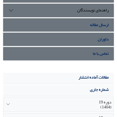
دادن به فرودستی، شخصیت­ شناسی، و از خود بیگانگی را در پی
راهنمای نویسندگان
داشته است. مقوله‌ی هسته نیز به «فروشندگی به مثابه
بهره‌کشی»، دلالت دارد.
ارسال مقاله
داوران
تماس با ما
مقالات آماده انتشار
شماره جاری
دوره 19
(1404)