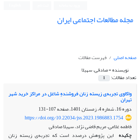
ورود به سامانه
ثبت نام
English
مجله مطالعات اجتماعی ایران
صفحه اصلی
فهرست مقالات
نویسنده =
صادقی، سهیلا
تعداد مقالات:
1
واکاوی تجربه‌ی زیسته زنان فروشندهِ شاغل در مراکز خرید شهر
تهران
دوره 16، شماره 4، زمستان 1401، صفحه
107-131
https://doi.org/10.22034/jss.2023.1986883.1754
فاطمه غلامی، مریم قاضی نژاد، سهیلا صادقی
چکیده
این پژوهش درصدد است که تجربه‌ی زیسته زنان