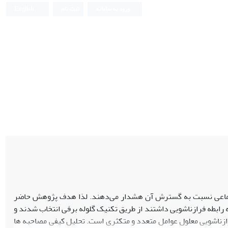
ورود به سامانه
ثبت نام
English
جتماعی نسبت به گسترش آن هشدار می‌دهند. لذا هدف پژوهش حاضر
نوع روابط است. بدین منظور 36 نفر از زنانی که تجربه رابطه فرازناشویی داشتند از طریق تکنیک گلوله برفی انتخاب شدند و
رازناشویی معلول عوامل متعدد و متکثری است. تحلیل کیفی مصاحبه ها