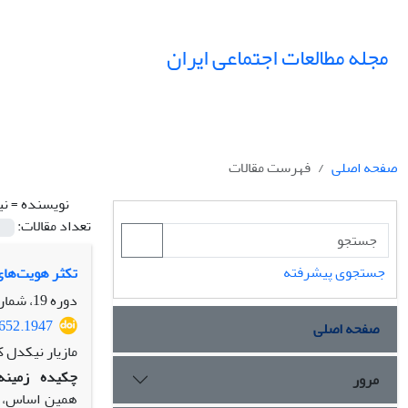
مجله مطالعات اجتماعی ایران
صفحه اصلی
فهرست مقالات
نویسنده =
نی
تعداد مقالات:
جستجوی پیشرفته
تکثر هویت‌های
دوره 19، شماره 3، پاییز 1404، صفحه
9652.1947
صفحه اصلی
مازیار نیکدل 
چکیده
زمینه
مرور
همین اساس، پ