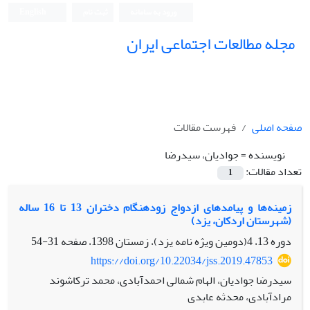
ورود به سامانه
ثبت نام
English
مجله مطالعات اجتماعی ایران
صفحه اصلی
فهرست مقالات
نویسنده =
جوادیان، سیدرضا
تعداد مقالات:
1
زمینه‌ها و پیامدهای ازدواج زودهنگام دختران 13 تا 16 ساله
(شهرستان اردکان، یزد)
دوره 13، 4(دومین ویژه نامه یزد)، زمستان 1398، صفحه
31-54
https://doi.org/10.22034/jss.2019.47853
سیدرضا جوادیان، الهام شمالی احمدآبادی، محمد ترکاشوند
مرادآبادی، محدثه عابدی