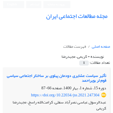
ورود به سامانه
ثبت نام
English
مجله مطالعات اجتماعی ایران
صفحه اصلی
فهرست مقالات
نویسنده =
کریمی، مجیدرضا
تعداد مقالات:
1
تأثیر سیاست عشایری دودمان پهلوی بر ساختار اجتماعی سیاسی
قوم لر بویراحمد
دوره 15، شماره 1، بهار 1400، صفحه
66-87
https://doi.org/10.22034/jss.2021.247304
عبدالرسول عباسی نصرآباد سفلی، کرامت‌الله راسخ، مجیدرضا
کریمی