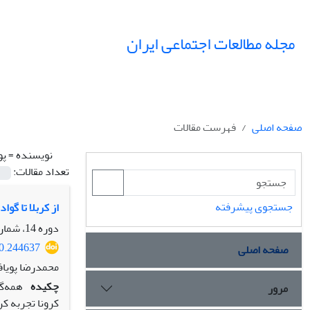
مجله مطالعات اجتماعی ایران
صفحه اصلی
فهرست مقالات
نویسنده =
پو
تعداد مقالات:
جستجوی پیشرفته
از کربلا تا گو
دوره 14، شماره 4، زمستان 1399، صفحه
20.244637
صفحه اصلی
محمدرضا پویاف
چکیده
همه‌گی
مرور
کرونا تجربه کر