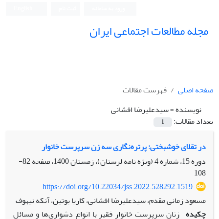
ورود به سامانه
ثبت نام
English
مجله مطالعات اجتماعی ایران
صفحه اصلی
فهرست مقالات
نویسنده =
سیدعلیرضا افشانی
تعداد مقالات:
1
در تقلای خوشبختی: پرتره‌نگاری سه زن سرپرست خانوار
دوره 15، شماره 4 (ویژه نامه لرستان)، زمستان 1400، صفحه
82-
108
https://doi.org/10.22034/jss.2022.528292.1519
مسعود زمانی مقدم، سیدعلیرضا افشانی، کاریا بوتین، آنکه نیهوف
چکیده
زنان سرپرست خانوار فقیر با انواع دشواری‌ها و مسائل