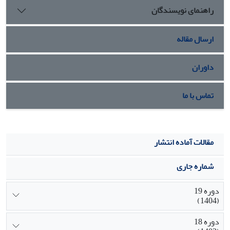
راهنمای نویسندگان
دینداری (0.437-) و افزایش درآمد (0.18) و دنیاگرایی (0.287)
نگرش مثبت به پول افزایش می­یابد. بر اساس مدل رگرسیونی،
دینداری و امید به آینده در مجموع 28 درصد تغییرات نگرش به
ارسال مقاله
پول را تبیین می­کنند. نتایج حاصل از این تحقیق می‌تواند در
سیاست‌گذاری اجتماعی مورد استفاده قرار گیرد.
داوران
تماس با ما
مقالات آماده انتشار
شماره جاری
دوره 19
(1404)
دوره 18