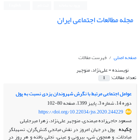
ورود به سامانه
ثبت نام
English
مجله مطالعات اجتماعی ایران
صفحه اصلی
فهرست مقالات
نویسنده =
علی‌نژاد، منوچهر
تعداد مقالات:
1
عوامل اجتماعی مرتبط با نگرش شهروندان یزدی نسبت به پول
دوره 14، شماره 3، پاییز 1399، صفحه
80-102
https://doi.org/10.22034/jss.2020.244229
مسعود حاجی‌زاده میمندی، منوچهر علی‌نژاد، زهرا میرجلیلی
چکیده
پول در جهان امروز در نقش میانجیِ کنش‌گران، تسهیل‍گر
مبادلات، و همچون شیء بیرونی و عینی، تجلی یافته و هر روز در