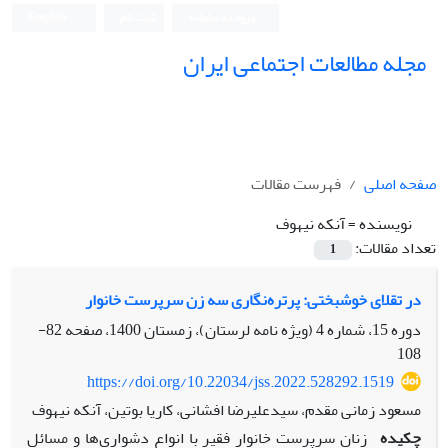
ورود به سامانه
ثبت نام
English
مجله مطالعات اجتماعی ایران
صفحه اصلی
فهرست مقالات
نویسنده =
آنکه نیهوف
تعداد مقالات:
1
در تقلای خوشبختی: پرتره‌نگاری سه زن سرپرست خانوار
دوره 15، شماره 4 (ویژه نامه لرستان)، زمستان 1400، صفحه
82-
108
https://doi.org/10.22034/jss.2022.528292.1519
مسعود زمانی مقدم، سیدعلیرضا افشانی، کاریا بوتین، آنکه نیهوف
چکیده
زنان سرپرست خانوار فقیر با انواع دشواری‌ها و مسائل