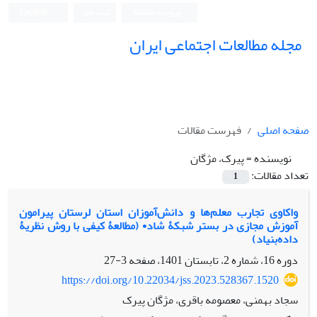
ورود به سامانه
ثبت نام
English
مجله مطالعات اجتماعی ایران
صفحه اصلی
فهرست مقالات
نویسنده =
پیرک، مژگان
تعداد مقالات:
1
واکاوی تجارب معلم‌ها و دانش‌آموزان استان لرستان پیرامون
آموزش مجازی در بستر شبکۀ شاد• (مطالعۀ کیفی با روش نظریۀ
داده‌بنیاد)
دوره 16، شماره 2، تابستان 1401، صفحه
3-27
https://doi.org/10.22034/jss.2023.528367.1520
سجاد بهمنی، معصومه باقری، مژگان پیرک