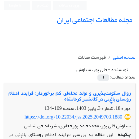
ورود به سامانه
ثبت نام
English
مجله مطالعات اجتماعی ایران
صفحه اصلی
فهرست مقالات
نویسنده =
قلی پور، سیاوش
تعداد مقالات:
1
زوال سکونت‌پذیری و تولد محله‌ای کم برخوردار: فرایند ادغام
روستای باغِ‌نی در کلانشهر کرمانشاه
دوره 18، شماره 3، پاییز 1403، صفحه
109-134
https://doi.org/10.22034/jss.2025.2049703.1880
سیاوش قلی پور، محمدحامد پورجعفری، شریفه حق شناس
چکیده
این مقاله به بررسی فرایند ادغام روستای باغ‌نی در