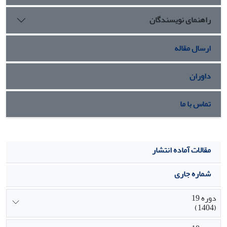
نداشت اما توسعه برونزایِ کلانشهر کرمانشاه این روستا را به
راهنمای نویسندگان
شیوه‌ای آمرانه و از بالا در درون خود جای داد. به همین دلیل
پیامدهای منفی گوناگونی به همراه داشت که عبارتند از: از بین
رفتن زمین‌های کشاورزی، سلب مالکیت گسترده، زوال
ارسال مقاله
سکونت‌پذیری، شکل‌گیری محله‌ای کم‌برخودار، قیمت پایین ملک
وانزوای تحمیلی در درون دیوارهای بلند
.
داوران
تماس با ما
مقالات آماده انتشار
شماره جاری
دوره 19
(1404)