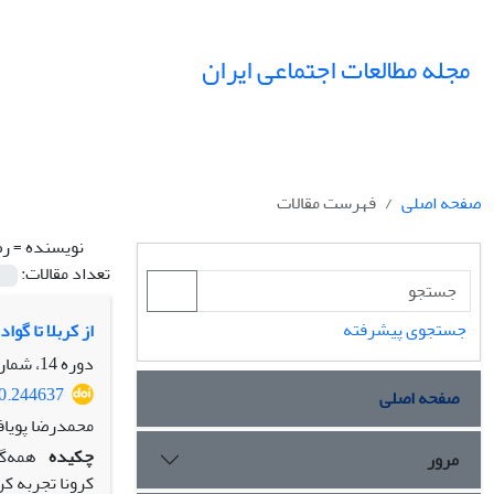
مجله مطالعات اجتماعی ایران
صفحه اصلی
فهرست مقالات
نویسنده =
رض
تعداد مقالات:
جستجوی پیشرفته
از کربلا تا گو
دوره 14، شماره 4، زمستان 1399، صفحه
20.244637
صفحه اصلی
محمدرضا پویاف
چکیده
همه‌گی
مرور
کرونا تجربه کر