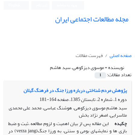
ورود به سامانه
ثبت نام
English
مجله مطالعات اجتماعی ایران
صفحه اصلی
فهرست مقالات
نویسنده =
موسوی دیزکوهی، سید هاشم
تعداد مقالات:
1
پژوهش مردم شناختی درباره ورزا جنگ در فرهنگ گیلان
دوره 1، شماره 2، تابستان 1385، صفحه
164-181
سید هاشم موسوی دیزکوهی، هوشنگ عباسی، محمد علی محمدی
ملاسرایی، اصغر نژاد بخش
چکیده
این مقاله پس از بیان اهمیت و لزوم مطالعه ،ثبت و ضبط
بازی ها و نمایشهای بومی و سنتی، به ورزا جنگ(verza jang) در