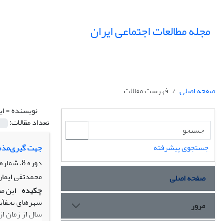
مجله مطالعات اجتماعی ایران
صفحه اصلی
فهرست مقالات
نویسنده =
ای
تعداد مقالات:
جستجوی پیشرفته
جهت گیری‌مذهب
دوره 8، شماره 4، زمستان 1393، صفحه
محمدتقی ایمان،
صفحه اصلی
چکیده
این م
شهرهای نجفآباد و فولاد
مرور
سال از زمان ا