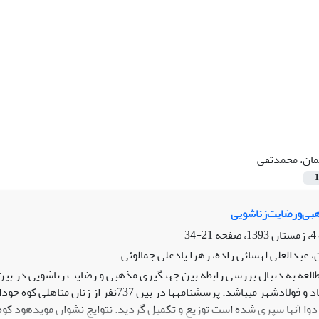
مان، محمدتقی
1
ی‌و‌رضایت‌زناشویی
21-34
 عبدالعلی لهسائی زاده، زهرا یادعلی جمالوئی
طالعه به دنبال بررسی رابطه بین جهتگیری مذهبی و رضایت زناشویی در بین
شهر میباشد. پرسشنامهها در بین 737نفر از زنان متاهلی کوه حوداقل سوه
زدوا آنها سپری شده است توزیع و تکمیل گردید. نتوایج نشوان مویدهود کوه