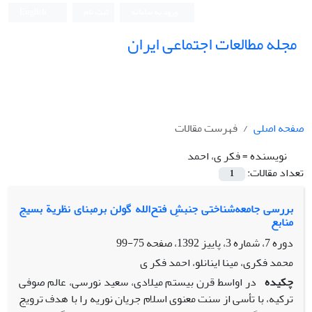
ورود به سامانه
ثبت نام
English
مجله مطالعات اجتماعی ایران
صفحه اصلی
فهرست مقالات
نویسنده =
فکر ی، احمد
تعداد مقالات:
1
بررسی جامعه‌شناختی جنبشِ فتح‌الله گولن برمبنای نظریة بسیج
منابع
دوره 7، شماره 3، پاییز 1392، صفحه
75-99
محمد فکری، مینا اینانلو، احمد فکر ی
چکیده
در اواسط قرن بیستم میلادی، سعید نورسی، عالم صوفی
ترکیه، با تأسی از سنت معنوی اسلام جریان نوریه را با هدف ترویج