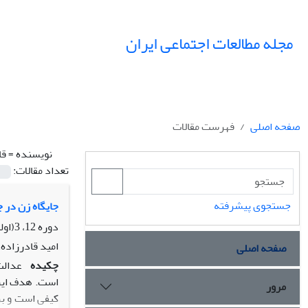
مجله مطالعات اجتماعی ایران
صفحه اصلی
فهرست مقالات
نویسنده =
قا
تعداد مقالات:
جستجوی پیشرفته
جایگاه زن در 
دوره 12، 3(اولین ویژه نامه کردستان)، پاییز 1397، صفحه
امید قادرزاده
صفحه اصلی
چکیده
عدالت،
است. هدف این
مرور