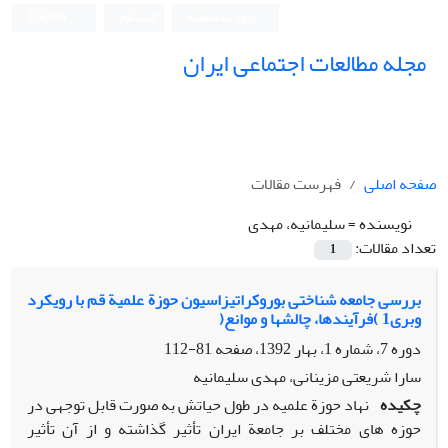
ورود به سامانه
ثبت نام
English
مجله مطالعات اجتماعی ایران
صفحه اصلی
فهرست مقالات
نویسنده =
سلیمانیه، مهدی
تعداد مقالات:
1
بررسی جامعه شناختی بوروکراتیزاسیون حوزة علمیة قم با رویکرد
وبری1 )فرآیندها، چالشها و موانع(
دوره 7، شماره 1، بهار 1392، صفحه
81-112
سارا شریعتی مزینانی، مهدی سلیمانیه
چکیده
نهاد حوزة علمیه در طول حیاتش به صورت قابل توجهی در
حوزه های مختلف بر جامعة ایران تأثیر گذاشته و از آن تأثیر