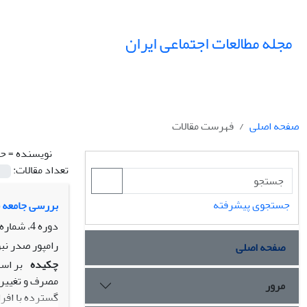
مجله مطالعات اجتماعی ایران
صفحه اصلی
فهرست مقالات
نویسنده =
حی
تعداد مقالات:
جستجوی پیشرفته
بررسی جامعه ش
دوره 4، شماره 4، زمستان 1389، صفحه
رامپور صدر نب
صفحه اصلی
چکیده
بر اسا
مصرف و تغییرا
مرور
گسترده با افر