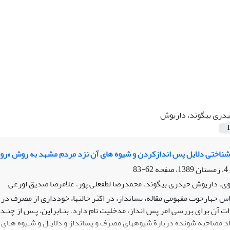
دری بیگوند، داریوش
1
ناختی دلایل پس اندازکردن و شیوه های آن نزد مردم مشهد به روش »رو
62-83
وی، داریوش حیدری بیگوند، محمدرضا لطفعلی پور، غلامرضا صدیق اورعی
س چهارچوب مفهومی مقاله، پسانداز، در اکثر حالتها، خودداری از مصرف در 
ت آن برای بررسی امر پس انداز، مدخلیت تام دارد. بنـابراین، پـس از چنـد
اد مصاحبه شونده دربارة شیوههای مصرف و پسانداز و دلایـل و شـیوه هـای 