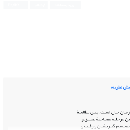
ورود به سامانه
ثبت نام
English
یش نظریه«
زمـان حـال اسـت. پـس مطالعـۀ
ین مرحلـه مصـاحبۀ عمیـق و
تصـمیم گیـریشـان و رفـت و