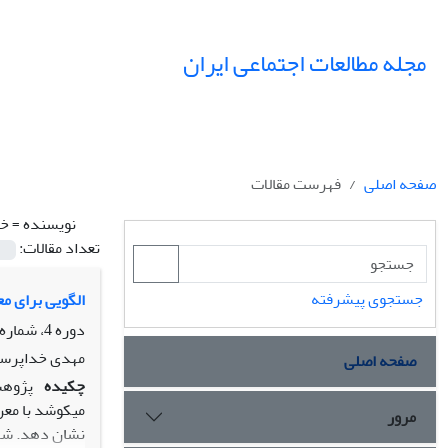
مجله مطالعات اجتماعی ایران
صفحه اصلی
فهرست مقالات
نویسنده =
خد
تعداد مقالات:
جستجوی پیشرفته
الگویی برای م
دوره 4، شماره 4، زمستان 1389، صفحه
مهدی خداپرس
صفحه اصلی
چکیده
پژوهشه
میکوشد با معر
مرور
نشان دهد. شهر