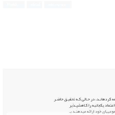
ورود به سامانه
ثبت نام
English
ه کردهانـد، در حـالی کـه تحقیـق حاضـر
عتماد یکجانبه را کـاهشپـذیر
وعههای خود ارائه میدهنـد بـ