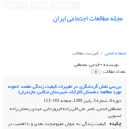
ورود به سامانه
ثبت نام
English
مجله مطالعات اجتماعی ایران
صفحه اصلی
فهرست مقالات
نویسنده =
قدمی، مصطفی
تعداد مقالات:
1
بررسی نقش گردشگری در تغییرات کیفیت زندگی مقصد )نمونه
مورد مطالعه: دهستان کلارآباد، شهرستان تنکابن، مازندران(
دوره 4، شماره 3، پاییز 1389، صفحه
101-113
مصطفی قدمی، ناصر علی قلی زاده فیروزجایی، مهدی رمضان زاده
لسبویی
چکیده
کیفیت زندگی به عنوان مفهومیچند بعدی و با اهمیت در