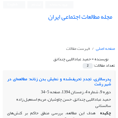
ورود به سامانه
ثبت نام
English
مجله مطالعات اجتماعی ایران
صفحه اصلی
فهرست مقالات
نویسنده =
حمید عباداللهی چنذانق
تعداد مقالات:
2
پدرسالاری، تجددِ تحریف‌شده و نمایش بدن زنانه: مطالعه‌ای در
شهر رشت
دوره 9، شماره 4، زمستان 1394، صفحه
5-34
حمید عباداللهی چنذانق، حسن چاوشیان، مریم اسمعیل زاده
سالستانی
چکیده
هدف این مطالعه، بررسی منطق حاکم بر کنش‌های