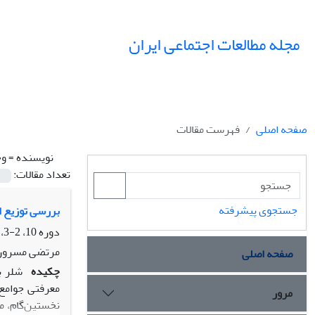
مجله مطالعات اجتماعی ایران
صفحه اصلی
فهرست مقالات
نویسنده =
وح
تعداد مقالات:
جستجوی پیشرفته
بررسی توزیع ا
دوره 10، 2-3، تابستان 1395، صفحه
مرتضی مسرور،
صفحه اصلی
چکیده
شلر ب
معرفتی جوامع
مرور
نخستین‌گام، م