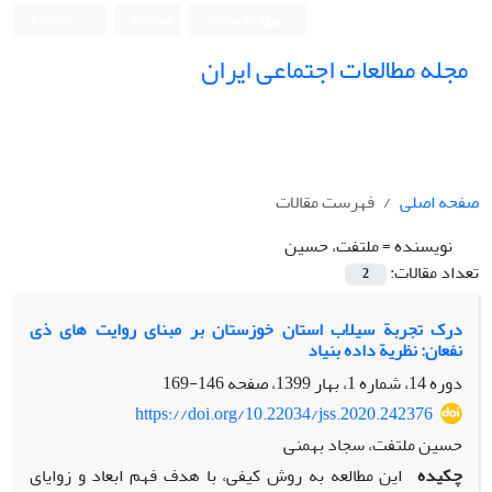
ورود به سامانه
ثبت نام
English
مجله مطالعات اجتماعی ایران
صفحه اصلی
فهرست مقالات
نویسنده =
ملتفت، حسین
تعداد مقالات:
2
درک تجربة سیلاب استان خوزستان بر مبنای روایت های ذی
نفعان: نظریة داده بنیاد
دوره 14، شماره 1، بهار 1399، صفحه
146-169
https://doi.org/10.22034/jss.2020.242376
حسین ملتفت، سجاد بهمنی
چکیده
این مطالعه به روش کیفی، با هدف فهم ابعاد و زوایای