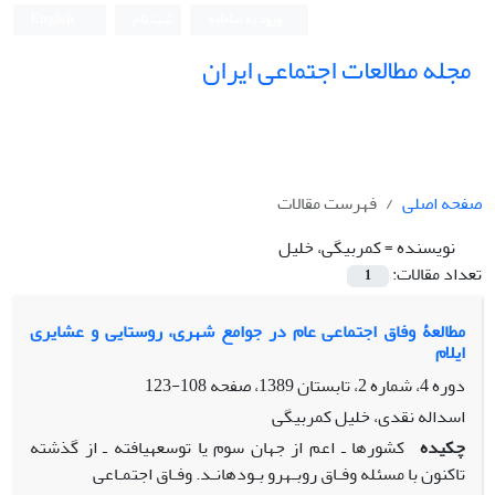
ورود به سامانه
ثبت نام
English
مجله مطالعات اجتماعی ایران
صفحه اصلی
فهرست مقالات
نویسنده =
کمربیگی، خلیل
تعداد مقالات:
1
مطالعۀ وفاق اجتماعی عام در جوامع شهری، روستایی و عشایری
ایلام
دوره 4، شماره 2، تابستان 1389، صفحه
108-123
اسداله نقدی، خلیل کمربیگی
چکیده
کشورها ـ اعم از جهان سوم یا توسعهیافته ـ از گذشته
تاکنون با مسئله وفـاق روبـهرو بـودهانـد. وفـاق اجتمـاعی