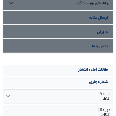
راهنمای نویسندگان
نتـایج تحلیـل رگرسـیون چنـد متغیـره رابطـۀ
معنیدار بین متغیرهای مشارکت اجتماعی، تقدیرگرایی، قشر
اجتماعی و تحصیلات بـا وفـاق اجتمـاعی و متغیـر
ارسال مقاله
استفاده از وسایل ارتباط جمعی با وفاق را نشان میدهد. کلیۀ
متغیرهای مستقل وارد شده در معادلۀ رگرسـیونی
داوران
0/41از تغییرات واریانس متغیر وابسته را تبیین کردهاند که
بیشـترین سـهم، متعلـق بـه مشـارکت اجتمـاعی و
تماس با ما
کمترین سهم مربوط به قشر اجتماعی بوده است
مقالات آماده انتشار
شماره جاری
دوره 19
(1404)
دوره 18
(1403)