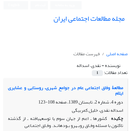
ورود به سامانه
ثبت نام
English
مجله مطالعات اجتماعی ایران
صفحه اصلی
فهرست مقالات
نویسنده =
نقدی، اسداله
تعداد مقالات:
1
مطالعۀ وفاق اجتماعی عام در جوامع شهری، روستایی و عشایری
ایلام
دوره 4، شماره 2، تابستان 1389، صفحه
108-123
اسداله نقدی، خلیل کمربیگی
چکیده
کشورها ـ اعم از جهان سوم یا توسعهیافته ـ از گذشته
تاکنون با مسئله وفـاق روبـهرو بـودهانـد. وفـاق اجتمـاعی