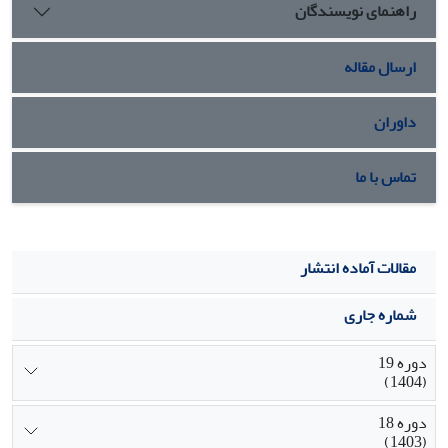
راهنمای نویسندگان
نتـایج تحلیـل رگرسـیون چنـد متغیـره رابطـۀ
معنیدار بین متغیرهای مشارکت اجتماعی، تقدیرگرایی، قشر
اجتماعی و تحصیلات بـا وفـاق اجتمـاعی و متغیـر
ارسال مقاله
استفاده از وسایل ارتباط جمعی با وفاق را نشان میدهد. کلیۀ
متغیرهای مستقل وارد شده در معادلۀ رگرسـیونی
داوران
0/41از تغییرات واریانس متغیر وابسته را تبیین کردهاند که
بیشـترین سـهم، متعلـق بـه مشـارکت اجتمـاعی و
تماس با ما
کمترین سهم مربوط به قشر اجتماعی بوده است
مقالات آماده انتشار
شماره جاری
دوره 19
(1404)
دوره 18
(1403)