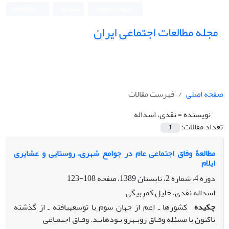
ورود به سامانه
ثبت نام
English
مجله مطالعات اجتماعی ایران
صفحه اصلی
فهرست مقالات
نویسنده =
نقدی، اسداله
تعداد مقالات:
1
مطالعۀ وفاق اجتماعی عام در جوامع شهری، روستایی و عشایری
ایلام
دوره 4، شماره 2، تابستان 1389، صفحه
108-123
اسداله نقدی، خلیل کمربیگی
چکیده
کشورها ـ اعم از جهان سوم یا توسعهیافته ـ از گذشته
تاکنون با مسئله وفـاق روبـهرو بـودهانـد. وفـاق اجتمـاعی