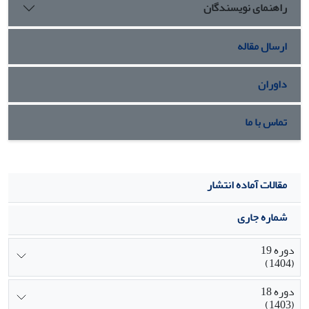
راهنمای نویسندگان
نتـایج تحلیـل رگرسـیون چنـد متغیـره رابطـۀ
معنیدار بین متغیرهای مشارکت اجتماعی، تقدیرگرایی، قشر
اجتماعی و تحصیلات بـا وفـاق اجتمـاعی و متغیـر
ارسال مقاله
استفاده از وسایل ارتباط جمعی با وفاق را نشان میدهد. کلیۀ
متغیرهای مستقل وارد شده در معادلۀ رگرسـیونی
داوران
0/41از تغییرات واریانس متغیر وابسته را تبیین کردهاند که
بیشـترین سـهم، متعلـق بـه مشـارکت اجتمـاعی و
تماس با ما
کمترین سهم مربوط به قشر اجتماعی بوده است
مقالات آماده انتشار
شماره جاری
دوره 19
(1404)
دوره 18
(1403)