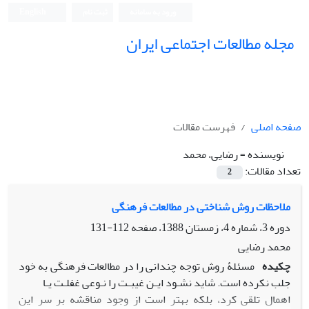
ورود به سامانه
ثبت نام
English
مجله مطالعات اجتماعی ایران
صفحه اصلی
فهرست مقالات
نویسنده =
رضایی، محمد
تعداد مقالات:
2
ملاحظات روش شناختی در مطالعات فرهنگی
دوره 3، شماره 4، زمستان 1388، صفحه
112-131
محمد رضایی
چکیده
مسئلۀ روش توجه چندانی را در مطالعات فرهنگی به خود
جلب نکرده است. شاید نشـود ایـن غیبـت را نـوعی غفلـت یـا
اهمال تلقی کرد، بلکه بهتر است از وجود مناقشه بر سر این