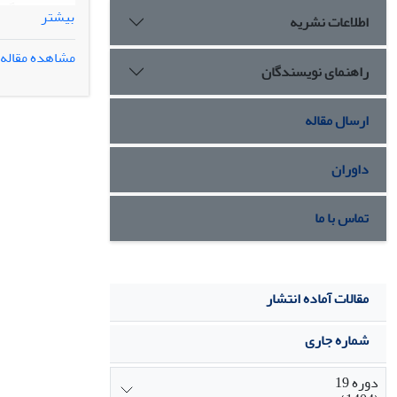
بیشتر
اطلاعات نشریه
الگوی غالب فع
مشاهده مقاله
راهنمای نویسندگان
رشد درآمدها ب
جهانی است.همچن
ارسال مقاله
مطالعات جهانی
این لحاظ با ا
داوران
میزان تقاضا،د
روسپیگری،تاکی
تماس با ما
مقالات آماده انتشار
شماره جاری
دوره 19