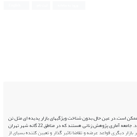
ورود به سامانه
ثبت نام
English
ناممکن است.در عین حال،بدون شناخت ویژگیهای بازار پدیده ای مثل تن
فروشی نمی توان سیاست های مداخله ای برای پیشگیری،کنترل،یا کاهش آن را طراحی کرد. جامعه آماری پژوهش زنانی هستند که در مناطق 22 گانه شهر تهران
زار دیگری قواعد عرضه و تقاضا تاثیر گذار و تعیین کننده بسیای از