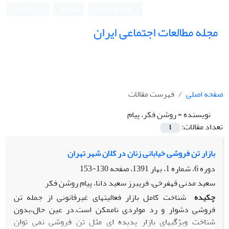
ورود به سامانه
ثبت نام
English
مجله مطالعات اجتماعی ایران
صفحه اصلی
فهرست مقالات
نویسنده =
روشن فکر، پیام
تعداد مقالات:
1
بازار تن فروشی خیابانی زنان در کلان شهر تهران
دوره 6، شماره 1، بهار 1391، صفحه
130-153
سعید مدنی قهفرخی، فریبرز سعید دانا، پیام روشن فکر
چکیده
شناخت کامل بازار فعالیتهای غیرقانونی از جمله تن
فروشی دشوار و رد مواردی ناممکن است.در عین حال،بدون
شناخت ویژگیهای بازار پدیده ای مثل تن فروشی نمی توان