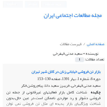
ورود به سامانه
ثبت نام
English
مجله مطالعات اجتماعی ایران
صفحه اصلی
فهرست مقالات
نویسنده =
سعید مدنی قهفرخی
تعداد مقالات:
1
بازار تن فروشی خیابانی زنان در کلان شهر تهران
دوره 6، شماره 1، بهار 1391، صفحه
130-153
سعید مدنی قهفرخی، فریبرز سعید دانا، پیام روشن فکر
چکیده
شناخت کامل بازار فعالیتهای غیرقانونی از جمله تن
فروشی دشوار و رد مواردی ناممکن است.در عین حال،بدون
شناخت ویژگیهای بازار پدیده ای مثل تن فروشی نمی توان