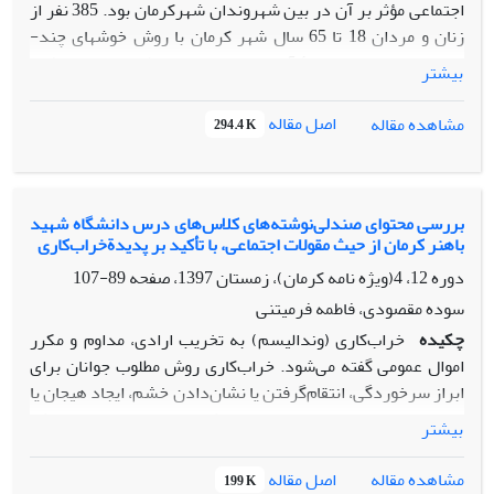
اجتماعی مؤثر بر آن در بین شهروندان ­شهر­کرمان بود.
385 نفر از
زنان و مردان 18 تا 65 سال شهر کرمان با روش خوشه­ای ­چند­
مرحله­ای به‌ عنوان نمونۀ ­آماری تحقیق انتخاب شدند. نتایج نشان
بیشتر
داد که بین متغیرهای دین‌داری، احساس ­بی‌قدرتی، احساس ­
بیگانگی اجتماعی، احساس ­نابرابری اجتماعی، و تقدیرگرایی رابطۀ
اصل مقاله
مشاهده مقاله
294.4 K
مثبت و بین نیاز به موفقیت و تقدیرگرایی رابطۀ منفی وجود دارد.
یافته­ها نشان داد که متغیرهای احساس بی قدرتی، دین‌داری، نیاز
به موفقیت، و احساس بیگانگی اجتماعی در تبیین متغیر وابسته
مؤثرند و توانسته‌اند تا 22/0 از تغییرات واریانس متغیر
بررسی محتوای صندلی‌نوشته‌های کلاس‌های درس دانشگاه شهید
باهنر کرمان از حیث مقولات اجتماعی، با تأکید بر پدیدةخراب‌کاری
تقدیرگرایی را پیش‌بینی کنند. بنابراین باید با ایجاد فرصت‌های
مناسب و برابر زمینۀ حضور و مشارکت تمام شهروندان را در
دوره 12، 4(ویژه نامه کرمان)، زمستان 1397، صفحه
89-107
جامعه فراهم کرد تا احساساتی­ مانند احساس بیگانگی و بی قدرتی
سوده مقصودی، فاطمه فرمیتنی
و نابرابری اجتماعی را که باعث گرایش افراد به تقدیرگرایی می­
چکیده
خراب‌کاری (وندالیسم) به تخریب ارادی، مداوم و مکرر
شود کاهش داد.
اموال عمومی گفته می‌شود. خراب‌کاری روش مطلوب جوانان برای
ابراز سرخوردگی، انتقام‌گرفتن یا نشان‌دادن خشم، ایجاد هیجان یا
جلب توجه در موضوعی خاص است که به‌دلیل خسارت‌هایی که
بیشتر
ایجاد می‌کند، بسیاری آن را جرم تلقی می‌کنند. پژوهش حاضر
به‌منظور بررسی و شناسایی مطالب حک‌شده بر صندلی‌های
اصل مقاله
مشاهده مقاله
199 K