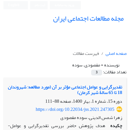
ورود به سامانه
ثبت نام
English
مجله مطالعات اجتماعی ایران
صفحه اصلی
فهرست مقالات
نویسنده =
مقصودی، سوده
تعداد مقالات:
3
تقدیرگرایی و عوامل اجتماعی مؤثر بر آن (مورد مطالعه: شهروندان
18 تا 65 سالۀ شهر کرمان)
دوره 15، شماره 1، بهار 1400، صفحه
88-111
https://doi.org/10.22034/jss.2021.247305
زهرا شمس الدینی، سوده مقصودی
چکیده
هدف ­پژوهش ­حاضر بررسی ­تقدیرگرایی و عوامل­