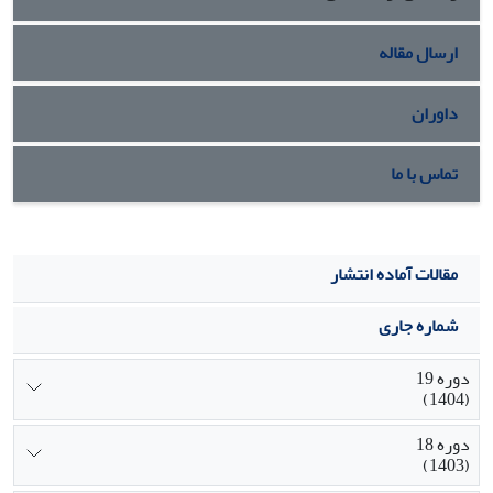
ضمنی‌ای که محقق و موضوع در آن مشترک هستند، در قالب گفتار،
به سطح خودآگاه و به موضوعی برای تأملات انسان‌شناختی و
ارسال مقاله
فرهنگی تبدیل شود.
داوران
تماس با ما
مقالات آماده انتشار
شماره جاری
دوره 19
(1404)
دوره 18
(1403)