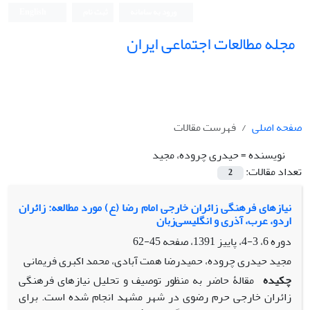
ورود به سامانه
ثبت نام
English
مجله مطالعات اجتماعی ایران
صفحه اصلی
فهرست مقالات
نویسنده =
حیدری چروده، مجید
تعداد مقالات:
2
نیازهای فرهنگی زائران خارجی امام رضا (ع) مورد مطالعه: زائران
اردو، عرب، آذری و انگلیسی‌زبان
دوره 6، 3-4، پاییز 1391، صفحه
45-62
مجید حیدری چروده، حمیدرضا همت آبادی، محمد اکبری فریمانی
چکیده
مقالۀ حاضر به منظور توصیف و تحلیل نیازهای فرهنگی
زائران خارجی حرم رضوی در شهر مشهد انجام شده است. برای