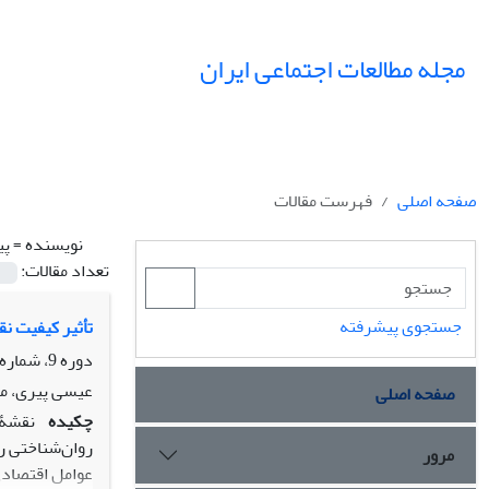
مجله مطالعات اجتماعی ایران
صفحه اصلی
فهرست مقالات
نویسنده =
پی
تعداد مقالات:
جستجوی پیشرفته
تأثیر کیفیت نق
دوره 9، شماره 1، بهار 1394، صفحه
عیسی پیری، می
صفحه اصلی
چکیده
نقشۀ 
روان‌شناختی ر
مرور
عوامل اقتصادی