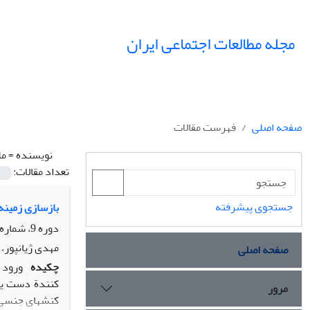
مجله مطالعات اجتماعی ایران
صفحه اصلی
فهرست مقالات
نویسنده =
مل
تعداد مقالات:
جستجوی پیشرفته
بازسازی زمینه
دوره 9، شماره 2، تابستان 1394، صفحه
مهدی ژیانپور،
صفحه اصلی
چکیده
ورود 
کنندة دست یاب
مرور
کنشهای جنسی ب