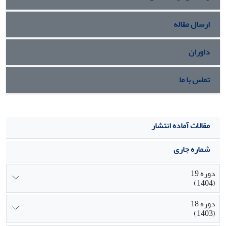
شده، سبک زندگی جنسی شده و ماجراجویی جنسی)؛ پیامدهای
روانی (زندگی چندگانة مضاعف، تحلیل (تضعیف) روان
ارسال مقاله
تنی، کشاکش میل و وجدان) و پیامدهای نگرشی (نگاه جنسی به
زن) تقسیم پذیر است.
داوران
تماس با ما
مقالات آماده انتشار
شماره جاری
دوره 19
(1404)
دوره 18
(1403)