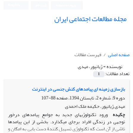
ورود به سامانه
ثبت نام
English
مجله مطالعات اجتماعی ایران
صفحه اصلی
فهرست مقالات
نویسنده =
ژیانپور، مهدی
تعداد مقالات:
1
بازسازی زمینه ای پیامدهای کنش جنسی در اینترنت
دوره 9، شماره 2، تابستان 1394، صفحه
88-107
مهدی ژیانپور، حکیمه ملک احمدی
چکیده
ورود تکنولوژیهای جدید به جوامع پیامدهای درخور
توجهی در زندگی افراد برجای میگذارد. بخشی از این پیامدها
ناشی از آن است که تکنولوژی تسهیل کنندة دست یابی به امکان و